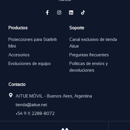
F
I
L
a
n
i
c
s
n
e
t
k
Productos
Soporte
b
a
e
o
g
d
o
r
i
Protecciones para Starlink
Canal exclusivo de tienda
k
a
n
Mini
Aitue
-
m
f
Accesorios
Preguntas frecuentes
Evoluciones de equipo
Políticas de envíos y
devoluciones
Contacto
AITUE MÓVIL - Buenos Aires, Argentina
tienda@aitue.net
+54 9 11 2288-8072