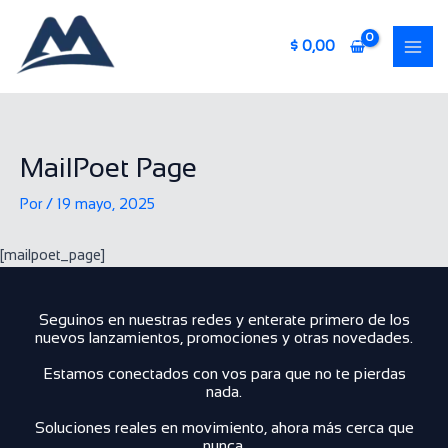
Ir
MAI
al
$
0,00
ME
contenido
MailPoet Page
Por
/
19 mayo, 2025
[mailpoet_page]
Seguinos en nuestras redes y enterate primero de los
nuevos lanzamientos, promociones y otras novedades.
Estamos conectados con vos para que no te pierdas
nada.
Soluciones reales en movimiento, ahora más cerca que
nunca.