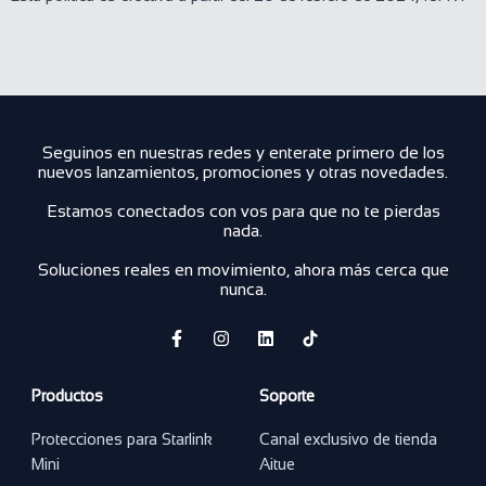
Seguinos en nuestras redes y enterate primero de los
nuevos lanzamientos, promociones y otras novedades.
Estamos conectados con vos para que no te pierdas
nada.
Soluciones reales en movimiento, ahora más cerca que
nunca.
F
I
L
a
n
i
c
s
n
e
t
k
Productos
Soporte
b
a
e
o
g
d
o
r
i
Protecciones para Starlink
Canal exclusivo de tienda
k
a
n
Mini
Aitue
-
m
f